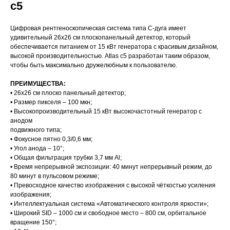
c5
Цифровая рентгеноскопическая система типа С-дуга имеет
удивительный 26х26 см плоскопанельный детектор, который
обеспечивается питанием от 15 кВт генератора с красивым дизайном,
высокой производительностью. Atlas c5 разработан таким образом,
чтобы быть максимально дружелюбным к пользователю.
ПРЕИМУЩЕСТВА:
• 26х26 см плоско панельный детектор;
• Размер пикселя – 100 мкн;
• Высокопроизводительный 15 кВт высокочастотный генератор с
анодом
подвижного типа;
• Фокусное пятно 0,3/0,6 мм;
• Угол анода – 10°;
• Общая фильтрация трубки 3,7 мм Al;
• Время непрерывной экспозиции: 40 минут непрерывный режим, до
80 минут в пульсовом режиме;
• Превосходное качество изображения с высокой чёткостью усиления
изображения;
• Интеллектуальная система «Автоматического контроля яркости»;
• Широкий SID – 1000 см и свободное место – 800 см, орбитальное
вращение 150°;