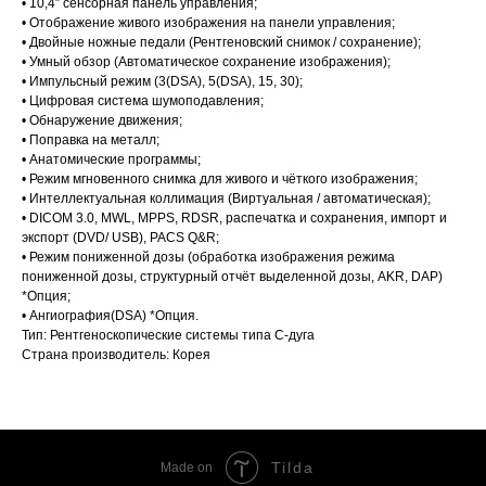
• 10,4” сенсорная панель управления;
• Отображение живого изображения на панели управления;
• Двойные ножные педали (Рентгеновский снимок / сохранение);
• Умный обзор (Автоматическое сохранение изображения);
• Импульсный режим (3(DSA), 5(DSA), 15, 30);
• Цифровая система шумоподавления;
• Обнаружение движения;
• Поправка на металл;
• Анатомические программы;
• Режим мгновенного снимка для живого и чёткого изображения;
• Интеллектуальная коллимация (Виртуальная / автоматическая);
• DICOM 3.0, MWL, MPPS, RDSR, распечатка и сохранения, импорт и
экспорт (DVD/ USB), PACS Q&R;
• Режим пониженной дозы (обработка изображения режима
пониженной дозы, структурный отчёт выделенной дозы, AKR, DAP)
*Опция;
• Ангиография(DSA) *Опция.
Тип: Рентгеноскопические системы типа С-дуга
Страна производитель: Корея
Tilda
Made on