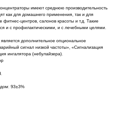
концентраторы имеют среднюю производительность
дят как для домашнего применения, так и для
е фитнес-центров, салонов красоты и т.д. Такие
ься и с профилактическими, и с лечебными целями.
 является дополнительное опциональное
арийный сигнал низкой частоты», «Сигнализация
ция ингалятора (небулайзера).
ор
d.
одом: 93±3%