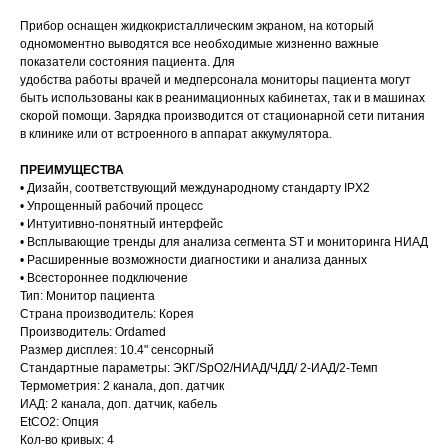
Прибор оснащен жидкокристаллическим экраном, на который
одномоментно выводятся все необходимые жизненно важные
показатели состояния пациента. Для
удобства работы врачей и медперсонала мониторы пациента могут
быть использованы как в реанимационных кабинетах, так и в машинах
скорой помощи. Зарядка производится от стационарной сети питания
в клинике или от встроенного в аппарат аккумулятора.
ПРЕИМУЩЕСТВА
• Дизайн, соответствующий международному стандарту IPX2
• Упрощенный рабочий процесс
• Интуитивно-понятный интерфейс
• Всплывающие тренды для анализа сегмента ST и мониторинга НИАД
• Расширенные возможности диагностики и анализа данных
• Всестороннее подключение
Тип: Монитор пациента
Страна производитель: Корея
Производитель: Ordamed
Размер дисплея: 10.4" cенсорный
Стандартные параметры: ЭКГ/SpO2/НИАД/ЧДД/ 2-ИАД/2-Темп
Термометрия: 2 канала, доп. датчик
ИАД: 2 канала, доп. датчик, кабель
EtCO2: Опция
Кол-во кривых: 4