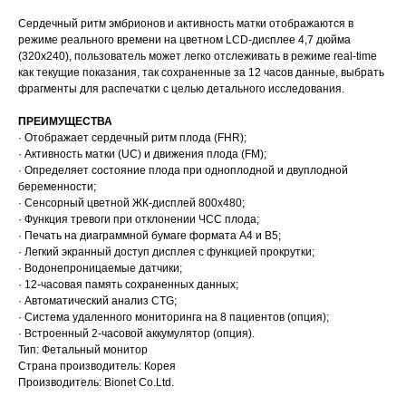
Сердечный ритм эмбрионов и активность матки отображаются в
режиме реального времени на цветном LCD-дисплее 4,7 дюйма
(320х240), пользователь может легко отслеживать в режиме real-time
как текущие показания, так сохраненные за 12 часов данные, выбрать
фрагменты для распечатки с целью детального исследования.
ПРЕИМУЩЕСТВА
· Отображает сердечный ритм плода (FHR);
· Активность матки (UC) и движения плода (FM);
· Определяет состояние плода при одноплодной и двуплодной
беременности;
· Сенсорный цветной ЖК-дисплей 800х480;
· Функция тревоги при отклонении ЧСС плода;
· Печать на диаграммной бумаге формата A4 и В5;
· Легкий экранный доступ дисплея с функцией прокрутки;
· Водонепроницаемые датчики;
· 12-часовая память сохраненных данных;
· Автоматический анализ CTG;
· Система удаленного мониторинга на 8 пациентов (опция);
· Встроенный 2-часовой аккумулятор (опция).
Тип: Фетальный монитор
Страна производитель: Корея
Производитель: Bionet Co.Ltd.