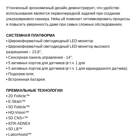
Утонченный эргономичный дизайн демонстрирует, что удобство
использования является первоочередной задачей при создании
ультразвукового сканера. Heka u8 помогает оптимизировать процессы
и повысить уверенность даже при самых сложных обследованиях.
СИСТЕМНАЯ ПЛАТФОРМА
• Широкоформатный светодиодный LED-монитор
• Широкоформатный светодиодный LED-монитор высокого
разрешения – 23,8”;
• Сенсорная панель управления - 14”;
• 5 активных портов для датчиков (в т.ч. 1 для
• 5 активных портов для датчиков (в т.ч. 1 для карандашного датчика);
• Подогрев геля;
• Встроенная батарея.
ПРЕМИАЛЬНЫЕ ТЕХНОЛОГИИ
• 2D Follicle™
• E-Strain™
• 5D Follicle™
• HQ-Vision™
• 5D CNS+™
• IOTA-ADNEX
• 5D LB™
• LaborAssist™