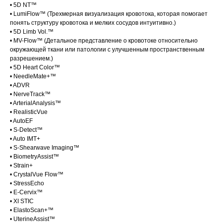
• 5D NT™
• LumiFlow™ (Трехмерная визуализация кровотока, которая помогает
понять структуру кровотока и мелких сосудов интуитивно.)
• 5D Limb Vol.™
• MV-Flow™ (Детальное представление о кровотоке относительно
окружающей ткани или патологии с улучшенным пространственным
разрешением.)
• 5D Heart Color™
• NeedleMate+™
• ADVR
• NerveTrack™
• ArterialAnalysis™
• RealisticVue
• AutoEF
• S-Detect™
• Auto IMT+
• S-Shearwave Imaging™
• BiometryAssist™
• Strain+
• CrystalVue Flow™
• StressEcho
• E-Cervix™
• XI STIC
• ElastoScan+™
• UterineAssist™